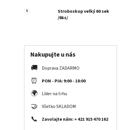
Stroboskop veľký 60 sek
/6ks/
Nakupujte u nás
🚚
Doprava ZADARMO
⏰
PON - PIA: 9:00 - 18:00
🌍
Líder na trhu
🤝
Všetko SKLADOM
📞
Zavolajte nám: + 421 915 470 162