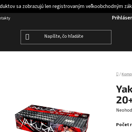
duktov sa zobrazujú len registrovaným veľkoobchodným zá
Prihláse
ntakty
Domov
/
Komp
Yak
20
Prieme
Neohod
hodnot
Počet 
produk