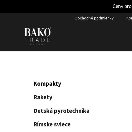
Ceny pro
Prejsť
Obchodné podmienky
Ko
na
obsah
B
K
Preskočiť
Kompakty
a
kategórie
o
t
č
Rakety
e
n
g
Detská pyrotechnika
ý
ó
p
r
Rímske sviece
i
a