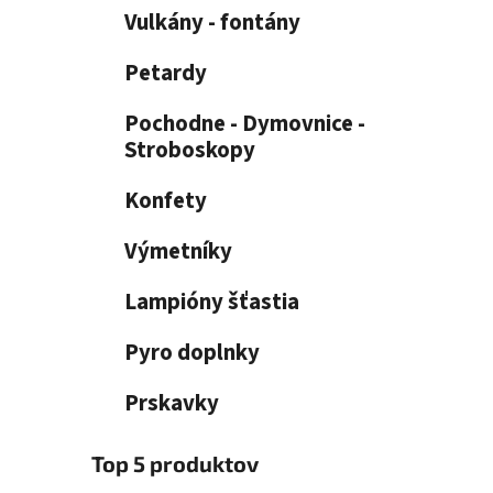
e
n
Vulkány - fontány
e
l
Petardy
Pochodne - Dymovnice -
Stroboskopy
Konfety
Výmetníky
Lampióny šťastia
Pyro doplnky
Prskavky
Top 5 produktov