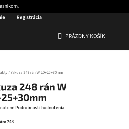
kazníkom.
nie
Registrácia
PRÁZDNY KOŠÍK
NÁKUPNÝ
KOŠÍK
akty
/
Yakuza 248 rán W 20+25+30mm
uza 248 rán W
+25+30mm
rné
notené
Podrobnosti hodnotenia
enie
rán:
248
tu