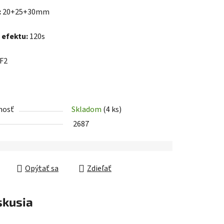
:
20+25+30mm
 efektu:
120s
iek.
F2
nosť
Skladom
(4 ks)
2687
Opýtať sa
Zdieľať
skusia