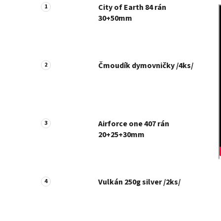
City of Earth 84 rán
30+50mm
Čmoudík dymovničky /4ks/
Airforce one 407 rán
20+25+30mm
Vulkán 250g silver /2ks/