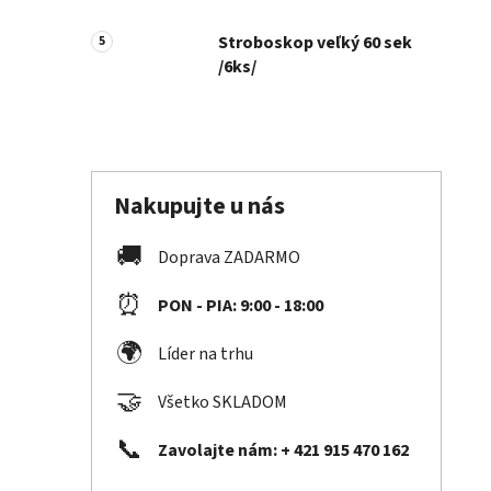
Stroboskop veľký 60 sek
/6ks/
Nakupujte u nás
🚚
Doprava ZADARMO
⏰
PON - PIA: 9:00 - 18:00
🌍
Líder na trhu
🤝
Všetko SKLADOM
📞
Zavolajte nám: + 421 915 470 162