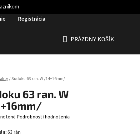
kazníkom.
nie
Registrácia
PRÁZDNY KOŠÍK
NÁKUPNÝ
KOŠÍK
akty
/
Sudoku 63 ran. W /14+16mm/
oku 63 ran. W
4+16mm/
rné
notené
Podrobnosti hodnotenia
enie
rán:
63 rán
tu