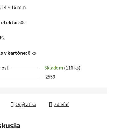
:
14 + 16 mm
 efektu:
50s
iek.
F2
s v kartóne:
8 ks
nosť
Skladom
(116 ks)
2559
Opýtať sa
Zdieľať
skusia