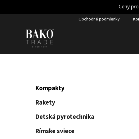
Ceny pro
Prejsť
Obchodné podmienky
Ko
na
obsah
B
K
Preskočiť
Kompakty
a
kategórie
o
t
č
Rakety
e
n
g
Detská pyrotechnika
ý
ó
p
r
Rímske sviece
i
a