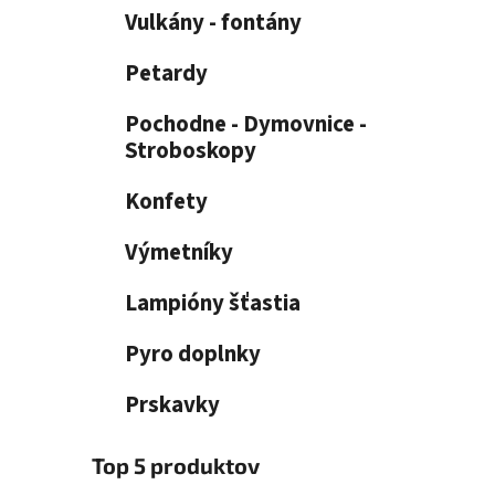
e
n
Vulkány - fontány
e
l
Petardy
Pochodne - Dymovnice -
Stroboskopy
Konfety
Výmetníky
Lampióny šťastia
Pyro doplnky
Prskavky
Top 5 produktov