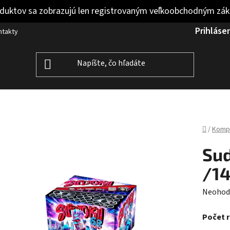
duktov sa zobrazujú len registrovaným veľkoobchodným zá
Prihláse
ntakty
Domov
/
Komp
Sud
/1
Prieme
Neohod
hodnot
Počet 
produk