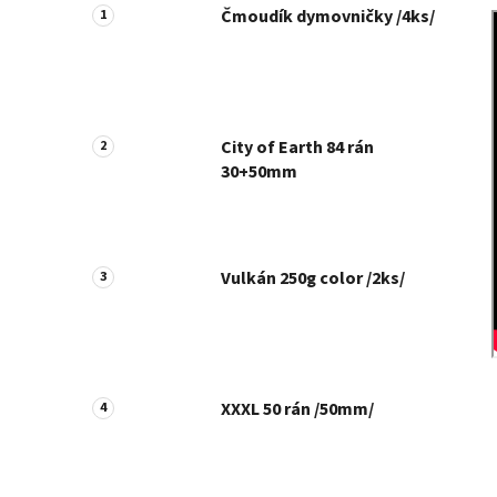
Čmoudík dymovničky /4ks/
City of Earth 84 rán
30+50mm
Vulkán 250g color /2ks/
XXXL 50 rán /50mm/