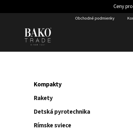
Ceny pro
Prejsť
Obchodné podmienky
Ko
na
obsah
B
K
Preskočiť
Kompakty
a
kategórie
o
t
č
Rakety
e
n
g
Detská pyrotechnika
ý
ó
p
r
Rímske sviece
i
a