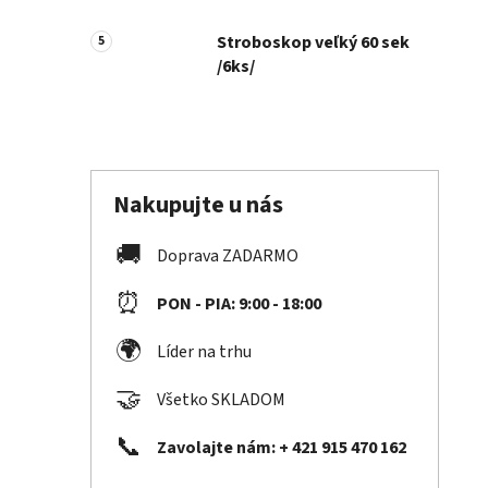
Stroboskop veľký 60 sek
/6ks/
Nakupujte u nás
🚚
Doprava ZADARMO
⏰
PON - PIA: 9:00 - 18:00
🌍
Líder na trhu
🤝
Všetko SKLADOM
📞
Zavolajte nám: + 421 915 470 162