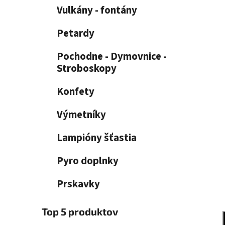
e
n
Vulkány - fontány
e
l
Petardy
Pochodne - Dymovnice -
Stroboskopy
Konfety
Výmetníky
Lampióny šťastia
Pyro doplnky
Prskavky
Top 5 produktov