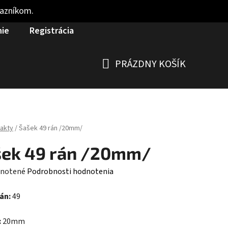
kazníkom.
nie
Registrácia
PRÁZDNY KOŠÍK
NÁKUPNÝ
KOŠÍK
akty
/
Šašek 49 rán /20mm/
šek 49 rán /20mm/
rné
notené
Podrobnosti hodnotenia
enie
rán:
49
tu
:
20mm