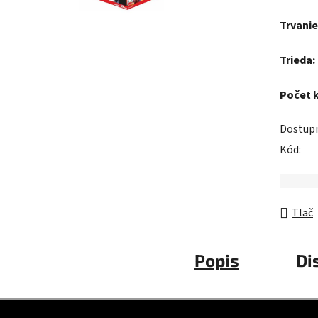
z
Trvanie
5
hviezdič
Trieda:
Počet 
Dostup
Kód:
Tlač
Popis
Di