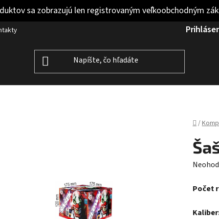
duktov sa zobrazujú len registrovaným veľkoobchodným zá
Prihláse
ntakty
Domov
/
Komp
Ša
Prieme
Neohod
hodnot
Počet 
produk
je
Kaliber
0,0