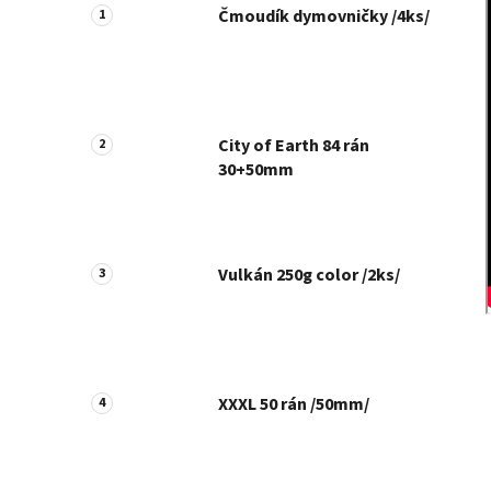
Čmoudík dymovničky /4ks/
City of Earth 84 rán
30+50mm
Vulkán 250g color /2ks/
XXXL 50 rán /50mm/