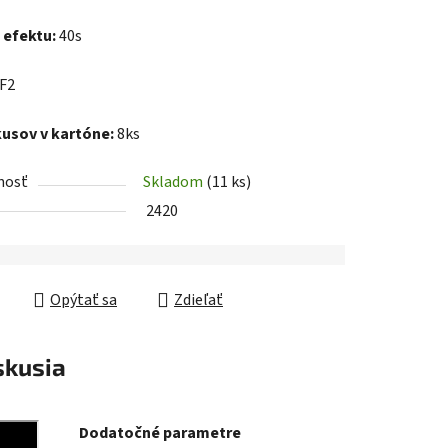
 efektu:
40s
iek.
F2
kusov v kartóne:
8ks
nosť
Skladom
(11 ks)
2420
Opýtať sa
Zdieľať
skusia
Dodatočné parametre