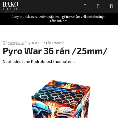
Hľadať
NÁKUP
KOŠÍK
Ceny produktov sa zobrazujú len registrovaným veľkoobchodným
zákazníkom.
Prejsť
na
obsah
Domov
/
Kompakty
/
Pyro War 36 rán /25mm/
Pyro War 36 rán /25mm/
Priemerné
Neohodnotené
Podrobnosti hodnotenia
hodnotenie
produktu
je
0,0
z
5
hviezdičiek.