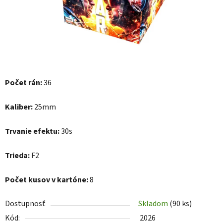
Počet rán:
36
Kaliber:
25mm
Trvanie efektu:
30s
Trieda:
F2
Počet kusov v kartóne:
8
Dostupnosť
Skladom
(90 ks)
Kód:
2026