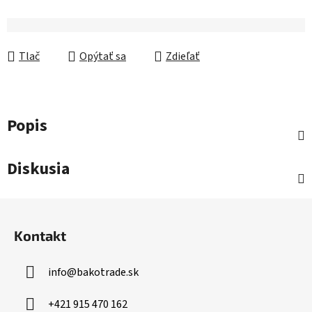
Tlač
Opýtať sa
Zdieľať
Popis
Diskusia
Z
á
Kontakt
p
ä
info
@
bakotrade.sk
t
i
+421 915 470 162