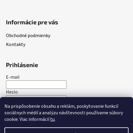
e
Informácie pre vás
Obchodné podmienky
Kontakty
Prihlásenie
E-mail
Heslo
Na prispôsobenie obsahu a reklám, poskytovanie funkcií
PRIHLÁSIŤ SA
sociálnych médií a analýzu návštevnosti používame súbory
cookie. Viac informácií
tu
.
Nová registrácia
Zabudnuté heslo