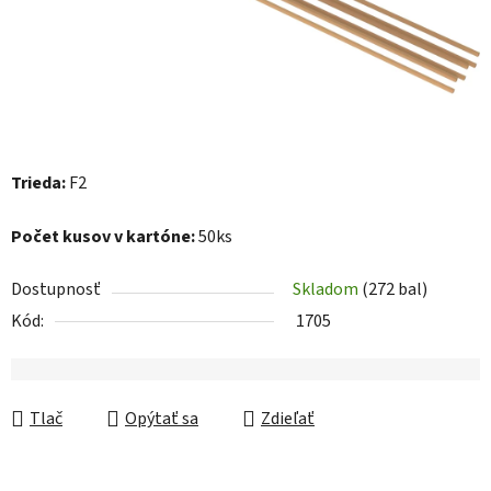
Trieda:
F2
Počet kusov v kartóne:
50ks
Dostupnosť
Skladom
(272 bal)
Kód:
1705
Tlač
Opýtať sa
Zdieľať