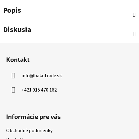
Popis
Diskusia
Z
á
Kontakt
p
ä
info
@
bakotrade.sk
t
i
+421 915 470 162
e
Informácie pre vás
Obchodné podmienky