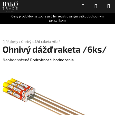
Hľadať
NÁKUP
KOŠÍK
Ceny produktov sa zobrazujú len registrovaným veľkoobchodným
zákazníkom.
Prejsť
na
obsah
Domov
/
Rakety
/
Ohnivý dážď raketa /6ks/
Ohnivý dážď raketa /6ks/
Priemerné
Neohodnotené
Podrobnosti hodnotenia
hodnotenie
produktu
je
0,0
z
5
hviezdičiek.