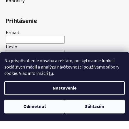
Kontakty
Prihlásenie
E-mail
Heslo
Na prispôsobenie obsahu a reklám, poskytovanie funkcií
PRIHLÁSIŤ SA
sociálnych médií a analýzu návštevnosti používame súbory
cookie. Viac informácií
tu
.
Nová registrácia
Zabudnuté heslo
Nastavenie
Vytvoril Shoptet
Odmietnuť
Súhlasím
Copyright 2026
bakotrade.sk
. Všetky práva vyhradené.
Upraviť nastavenie cookies