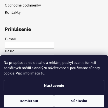
Obchodné podmienky
Kontakty
Prihlásenie
E-mail
Heslo
Na prispôsobenie obsahu a reklám, poskytovanie funkcií
PRIHLÁSIŤ SA
sociálnych médií a analýzu návštevnosti používame súbory
cookie. Viac informácií
tu
.
Nová registrácia
Zabudnuté heslo
Nastavenie
Vytvoril Shoptet
Odmietnuť
Súhlasím
Copyright 2026
bakotrade.sk
. Všetky práva vyhradené.
Upraviť nastavenie cookies