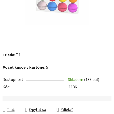
Trieda:
T1
Počet kusov v kartóne:
5
Dostupnosť
Skladom
(138 bal)
Kód:
1136
Tlač
Opýtať sa
Zdieľať