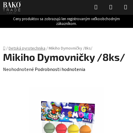
Hľadať
NÁKUP
KOŠÍK
Ceny produktov sa zobrazujú len registrovaným veľkoobchodným
zákazníkom.
Prejsť
na
obsah
Domov
/
Detská pyrotechnika
/
Mikiho Dymovničky /8ks/
Mikiho Dymovničky /8ks/
Priemerné
Neohodnotené
Podrobnosti hodnotenia
hodnotenie
produktu
je
0,0
z
5
hviezdičiek.