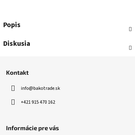
Popis
Diskusia
Z
á
Kontakt
p
ä
info
@
bakotrade.sk
t
i
+421 915 470 162
e
Informácie pre vás