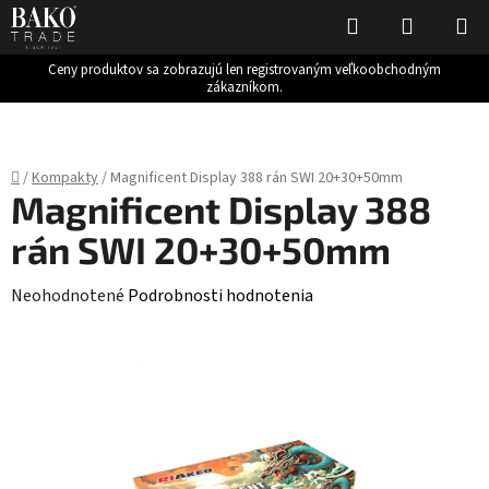
Hľadať
NÁKUP
KOŠÍK
Ceny produktov sa zobrazujú len registrovaným veľkoobchodným
zákazníkom.
Prejsť
na
obsah
Domov
/
Kompakty
/
Magnificent Display 388 rán SWI 20+30+50mm
Magnificent Display 388
rán SWI 20+30+50mm
Priemerné
Neohodnotené
Podrobnosti hodnotenia
hodnotenie
produktu
je
0,0
z
5