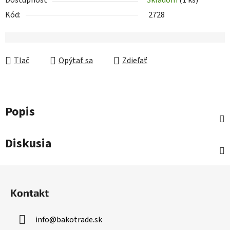
Dostupnosť
Skladom
(1 ks)
Kód:
2728
Tlač
Opýtať sa
Zdieľať
Popis
Diskusia
Z
á
Kontakt
p
ä
info
@
bakotrade.sk
t