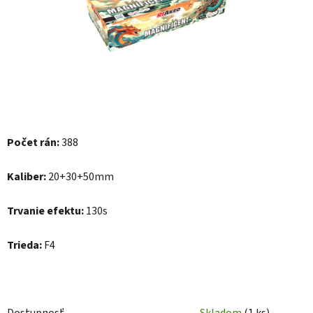
hviezdičiek.
Počet rán:
388
Kaliber:
20+30+50mm
Trvanie efektu:
130s
Trieda:
F4