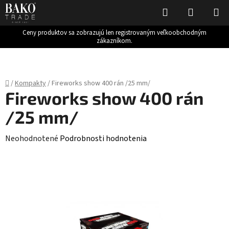
Hľadať
NÁKUP
KOŠÍK
Ceny produktov sa zobrazujú len registrovaným veľkoobchodným
zákazníkom.
Prejsť
na
obsah
Domov
/
Kompakty
/
Fireworks show 400 rán /25 mm/
Fireworks show 400 rán
/25 mm/
Priemerné
Neohodnotené
Podrobnosti hodnotenia
hodnotenie
produktu
je
0,0
z
5