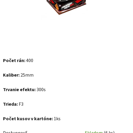
hviezdičiek.
Počet rán:
400
Kaliber:
25mm
Trvanie efektu:
300s
Trieda:
F3
Počet kusov v kartóne:
1ks