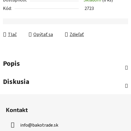
Dostupnosť
Skladom
(6 ks)
Kód:
2723
Tlač
Opýtať sa
Zdieľať
Popis
Diskusia
Z
á
Kontakt
p
ä
info
@
bakotrade.sk
t