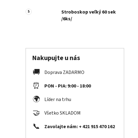
Stroboskop veľký 60 sek
/6ks/
Nakupujte u nás
🚚
Doprava ZADARMO
⏰
PON - PIA: 9:00 - 18:00
🌍
Líder na trhu
🤝
Všetko SKLADOM
📞
Zavolajte nám: + 421 915 470 162