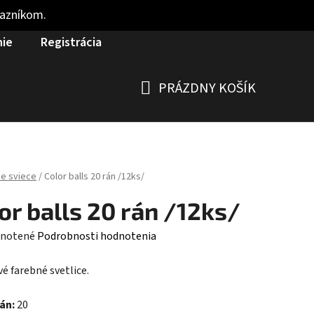
kazníkom.
nie
Registrácia
PRÁZDNY KOŠÍK
NÁKUPNÝ
KOŠÍK
e sviece
/
Color balls 20 rán /12ks/
or balls 20 rán /12ks/
rné
notené
Podrobnosti hodnotenia
enie
vé farebné svetlice.
tu
rán:
20