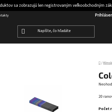
duktov sa zobrazujú len registrovaným veľkoobchodným zá
Prihláse
ntakty
Domov
/
Rímsk
Col
Prieme
Neohod
hodnot
20 rano
produk
je
Počet 
0,0