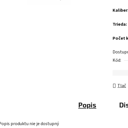
z
Kaliber
5
hviezdič
Trieda:
Počet 
Dostup
Kód:
Tlač
Popis
Di
Popis produktu nie je dostupný