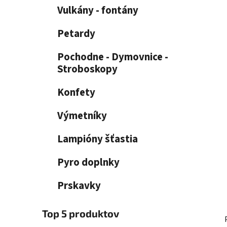
e
n
Vulkány - fontány
e
l
Petardy
Pochodne - Dymovnice -
Stroboskopy
Konfety
Výmetníky
Lampióny šťastia
Pyro doplnky
Prskavky
Top 5 produktov