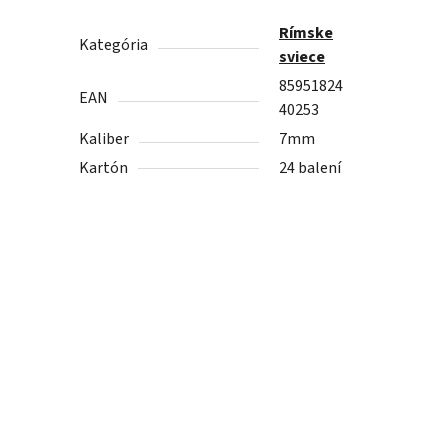
Rímske
Kategória
sviece
85951824
EAN
40253
Kaliber
7mm
Kartón
24 balení