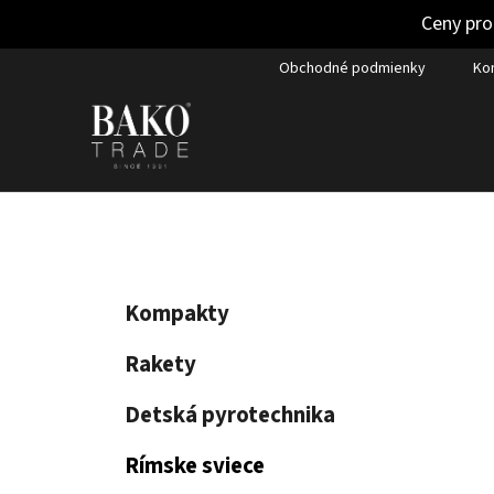
Ceny pro
Prejsť
Obchodné podmienky
Ko
na
obsah
B
K
Preskočiť
Kompakty
a
kategórie
o
t
č
Rakety
e
n
g
Detská pyrotechnika
ý
ó
p
r
Rímske sviece
i
a