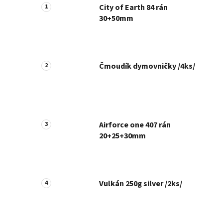
City of Earth 84 rán
30+50mm
Čmoudík dymovničky /4ks/
Airforce one 407 rán
20+25+30mm
Vulkán 250g silver /2ks/