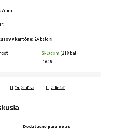
:
7mm
iek.
F2
kusov v kartóne:
24 balení
nosť
Skladom
(218 bal)
1646
Opýtať sa
Zdieľať
skusia
Dodatočné parametre