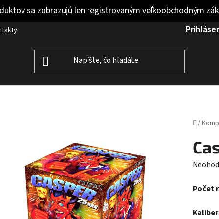
duktov sa zobrazujú len registrovaným veľkoobchodným zá
Prihláse
ntakty
Domov
/
Komp
Cas
Prieme
Neohod
hodnot
Počet 
produk
je
Kaliber
0,0