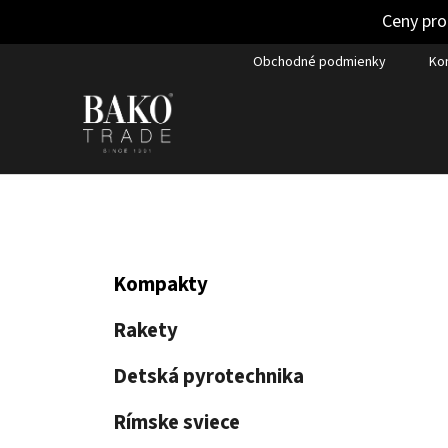
Ceny pro
Prejsť
Obchodné podmienky
Ko
na
obsah
B
K
Preskočiť
Kompakty
a
kategórie
o
t
č
Rakety
e
n
g
Detská pyrotechnika
ý
ó
p
r
Rímske sviece
i
a