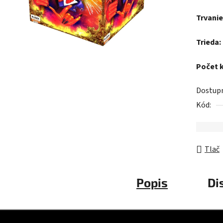
z
Trvanie
5
hviezdič
Trieda:
Počet 
Dostup
Kód:
Tlač
Popis
Di