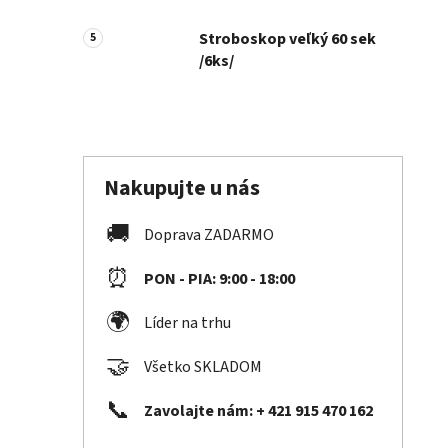
Stroboskop veľký 60 sek
/6ks/
Nakupujte u nás
🚚
Doprava ZADARMO
⏰
PON - PIA: 9:00 - 18:00
🌍
Líder na trhu
🤝
Všetko SKLADOM
📞
Zavolajte nám: + 421 915 470 162