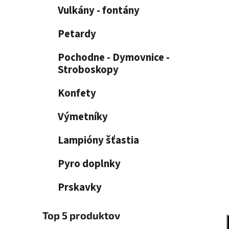
e
n
Vulkány - fontány
e
l
Petardy
Pochodne - Dymovnice -
Stroboskopy
Konfety
Výmetníky
Lampióny šťastia
Pyro doplnky
Prskavky
Top 5 produktov