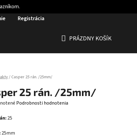
kazníkom.
nie
Registrácia
PRÁZDNY KOŠÍK
NÁKUPNÝ
KOŠÍK
akty
/
Casper 25 rán. /25mm/
per 25 rán. /25mm/
rné
notené
Podrobnosti hodnotenia
enie
rán:
25
tu
:
25mm