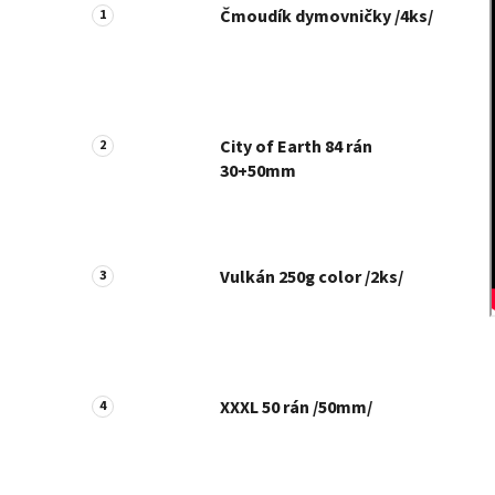
Čmoudík dymovničky /4ks/
City of Earth 84 rán
30+50mm
Vulkán 250g color /2ks/
XXXL 50 rán /50mm/