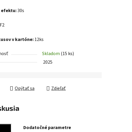
 efektu:
30s
iek.
F2
kusov v kartóne:
12ks
nosť
Skladom
(15 ks)
2025
Opýtať sa
Zdieľať
skusia
Dodatočné parametre